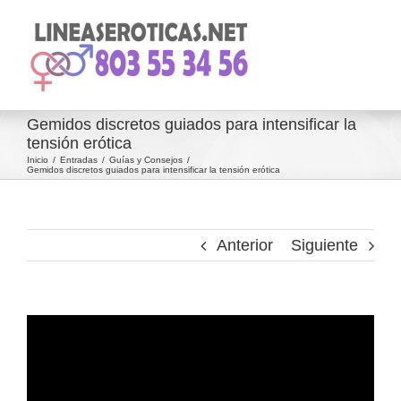
Saltar
al
contenido
Gemidos discretos guiados para intensificar la
tensión erótica
Inicio
Entradas
Guías y Consejos
Gemidos discretos guiados para intensificar la tensión erótica
Anterior
Siguiente
Ver
imagen
más
grande