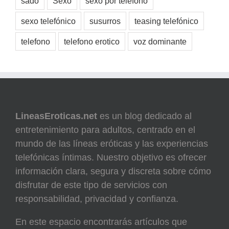
sado
Sexo
sexo por teléfono
sexo telefónico
susurros
teasing telefónico
telefono
telefono erotico
voz dominante
LineasEroticas.net
es un blog dedicado al
entretenimiento para adultos, centrado en el
mundo de las líneas eróticas y las experiencias
telefónicas íntimas. Nuestro objetivo es ofrecer
información clara, segura y discreta sobre cómo
disfrutar de este tipo de servicios con
responsabilidad, privacidad y confianza.
En este espacio encontrarás artículos que