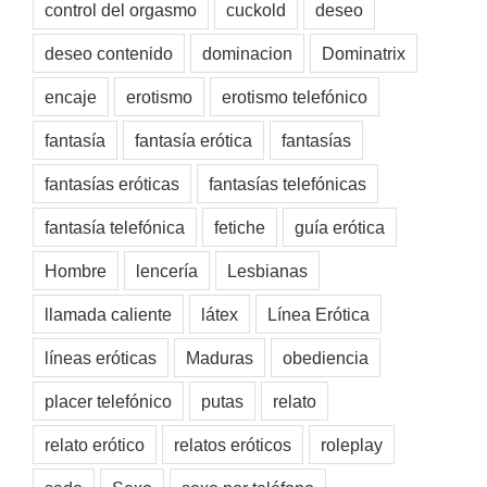
control del orgasmo
cuckold
deseo
deseo contenido
dominacion
Dominatrix
encaje
erotismo
erotismo telefónico
fantasía
fantasía erótica
fantasías
fantasías eróticas
fantasías telefónicas
fantasía telefónica
fetiche
guía erótica
Hombre
lencería
Lesbianas
llamada caliente
látex
Línea Erótica
líneas eróticas
Maduras
obediencia
placer telefónico
putas
relato
relato erótico
relatos eróticos
roleplay