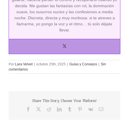
decida. Me gustan las fantasías con rol, la dominación
suave, los susurros sucios y las confesiones a media
noche. Discreta, directa y muy morbosa: si te atreves a
llamarme, yo pongo la voz y el ritmo… tú solo déjate
llevar.
Por
Lara Velvet
|
octubre 25th, 2025
|
Guías y Consejos
|
Sin
comentarios
Share This Story, Choose Your Platform!
Facebook
X
Reddit
LinkedIn
Tumblr
Pinterest
Vk
Correo
electrónico