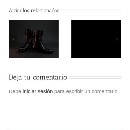
Artículos relacionados
el
Cómo disfrutar de un
Cómo disfrutar de
y
masaje verbal erótico
líneas eróticas: guía
en casa
completa
Deja tu comentario
Debe
iniciar sesión
para escribir un comentario.