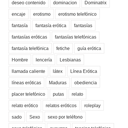
deseo contenido
dominacion
Dominatrix
encaje
erotismo
erotismo telefónico
fantasía
fantasía erótica
fantasías
fantasías eróticas
fantasías telefónicas
fantasía telefónica
fetiche
guía erótica
Hombre
lencería
Lesbianas
llamada caliente
látex
Línea Erótica
líneas eróticas
Maduras
obediencia
placer telefónico
putas
relato
relato erótico
relatos eróticos
roleplay
sado
Sexo
sexo por teléfono