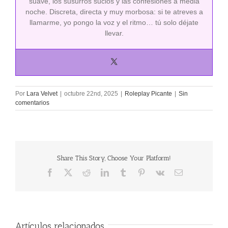
suave, los susurros sucios y las confesiones a media
noche. Discreta, directa y muy morbosa: si te atreves a
llamarme, yo pongo la voz y el ritmo… tú solo déjate
llevar.
Por
Lara Velvet
|
octubre 22nd, 2025
|
Roleplay Picante
|
Sin
comentarios
Share This Story, Choose Your Platform!
Facebook
X
Reddit
LinkedIn
Tumblr
Pinterest
Vk
Correo
electrónico
Artículos relacionados