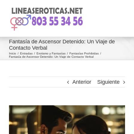
Saltar
al
contenido
Fantasía de Ascensor Detenido: Un Viaje de
Contacto Verbal
Inicio
Entradas
Erotismo y Fantasías
Fantasías Prohibidas
Fantasía de Ascensor Detenido: Un Viaje de Contacto Verbal
Anterior
Siguiente
Ver
imagen
más
grande